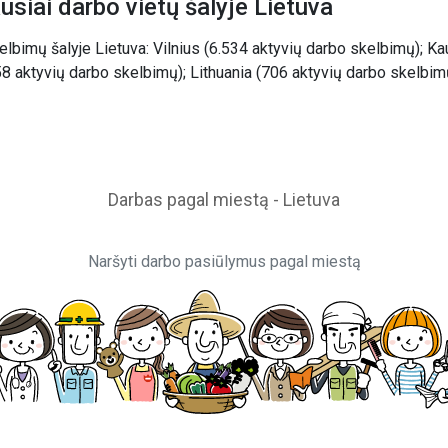
usiai darbo vietų šalyje Lietuva
elbimų šalyje Lietuva: Vilnius (6.534 aktyvių darbo skelbimų); K
158 aktyvių darbo skelbimų); Lithuania (706 aktyvių darbo skelbim
Darbas pagal miestą - Lietuva
Naršyti darbo pasiūlymus pagal miestą