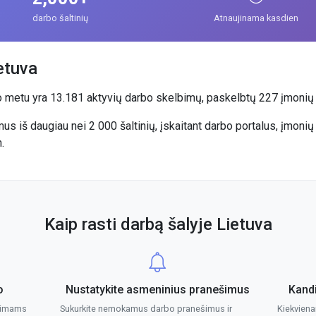
darbo šaltinių
Atnaujinama kasdien
etuva
uo metu yra 13.181 aktyvių darbo skelbimų, paskelbtų 227 įmoni
us iš daugiau nei 2 000 šaltinių, įskaitant darbo portalus, įmonių
.
Kaip rasti darbą šalyje Lietuva
o
Nustatykite asmeninius pranešimus
Kand
lbimams
Sukurkite nemokamus darbo pranešimus ir
Kiekviena