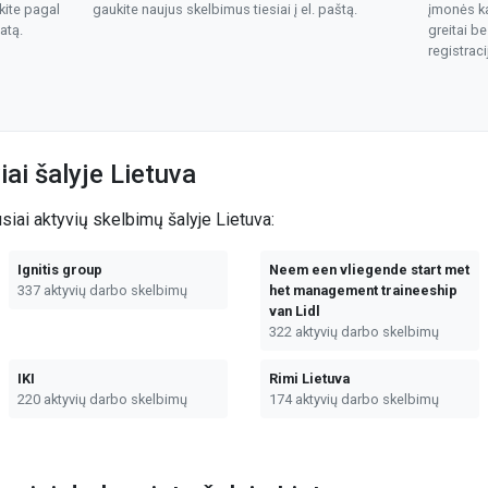
okite pagal
gaukite naujus skelbimus tiesiai į el. paštą.
įmonės k
atą.
greitai be
registraci
ai šalyje Lietuva
siai aktyvių skelbimų šalyje Lietuva:
Ignitis group
Neem een vliegende start met
337 aktyvių darbo skelbimų
het management traineeship
van Lidl
322 aktyvių darbo skelbimų
IKI
Rimi Lietuva
220 aktyvių darbo skelbimų
174 aktyvių darbo skelbimų