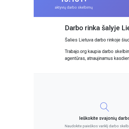
aktyvių darbo skelbimų
Darbo rinka šalyje Li
Šalies Lietuva darbo rinkoje ši
Trabajo.org kaupia darbo skelbim
agentūras, atnaujinamus kasdien
Ieškokite svajonių darb
Naudokite paieškos variklį darbo ske