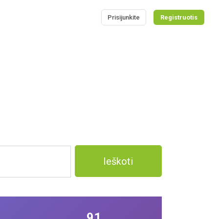
Prisijunkite
Registruotis
Ieškoti
91