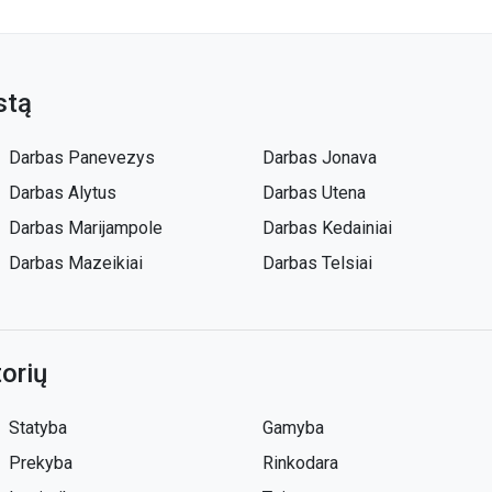
stą
Darbas Panevezys
Darbas Jonava
Darbas Alytus
Darbas Utena
Darbas Marijampole
Darbas Kedainiai
Darbas Mazeikiai
Darbas Telsiai
orių
Statyba
Gamyba
Prekyba
Rinkodara