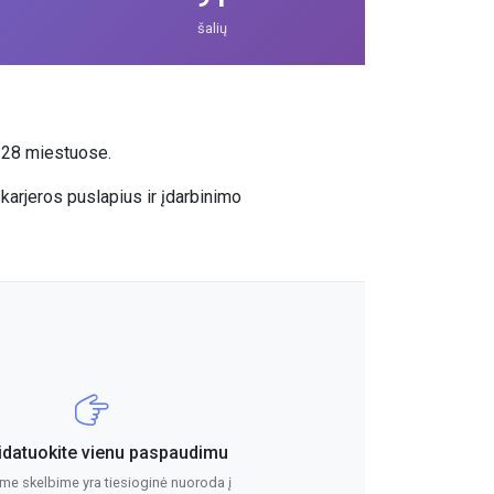
šalių
ų 28 miestuose.
 karjeros puslapius ir įdarbinimo
idatuokite vienu paspaudimu
me skelbime yra tiesioginė nuoroda į