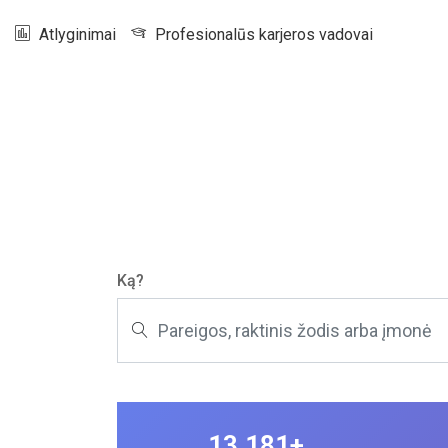
Atlyginimai
Profesionalūs karjeros vadovai
Ką?
13.181+