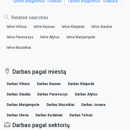
Tyrinėti atlyginimus - Finansai
Tyrinėti atlyginimus - Sveikata
Related searches
lehre Vilnius
lehre Kaunas
lehre Klaipeda
lehre Siauliai
lehre Panevezys
lehre Alytus
lehre Marijampole
lehre Mazeikiai
Darbas pagal miestą
Darbas Vilnius
Darbas Kaunas
Darbas Klaipeda
Darbas Siauliai
Darbas Panevezys
Darbas Alytus
Darbas Marijampole
Darbas Mazeikiai
Darbas Jonava
Darbas Utena
Darbas Kedainiai
Darbas Telsiai
Darbas pagal sektorių