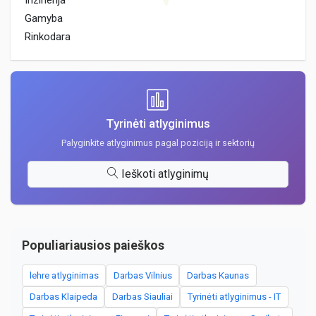
Inzinerija
Gamyba
Rinkodara
Tyrinėti atlyginimus
Palyginkite atlyginimus pagal poziciją ir sektorių
Ieškoti atlyginimų
Populiariausios paieškos
lehre atlyginimas
Darbas Vilnius
Darbas Kaunas
Darbas Klaipeda
Darbas Siauliai
Tyrinėti atlyginimus - IT