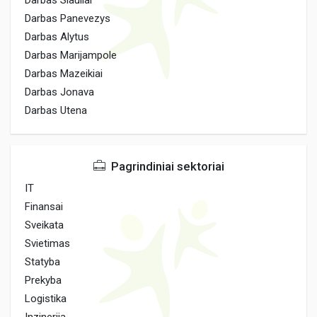
Darbas Siauliai
Darbas Panevezys
Darbas Alytus
Darbas Marijampole
Darbas Mazeikiai
Darbas Jonava
Darbas Utena
Pagrindiniai sektoriai
IT
Finansai
Sveikata
Svietimas
Statyba
Prekyba
Logistika