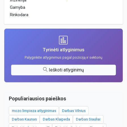
Inzinerija
Gamyba
Rinkodara
Tyrinėti atlyginimus
Palyginkite atlyginimus pagal poziciją ir sektorių
Ieškoti atlyginimų
Populiariausios paieškos
mozo limpieza atlyginimas
Darbas Vilnius
Darbas Kaunas
Darbas Klaipeda
Darbas Siauliai