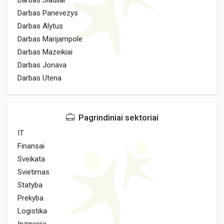
Darbas Siauliai
Darbas Panevezys
Darbas Alytus
Darbas Marijampole
Darbas Mazeikiai
Darbas Jonava
Darbas Utena
Pagrindiniai sektoriai
IT
Finansai
Sveikata
Svietimas
Statyba
Prekyba
Logistika