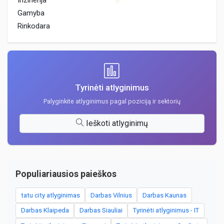
Inzinerija
Gamyba
Rinkodara
Tyrinėti atlyginimus
Palyginkite atlyginimus pagal poziciją ir sektorių
Ieškoti atlyginimų
Populiariausios paieškos
tatu city atlyginimas
Darbas Vilnius
Darbas Kaunas
Darbas Klaipeda
Darbas Siauliai
Tyrinėti atlyginimus - IT