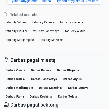
Tyrinėti atlyginimus - Finansai
Tyrinėti atlyginimus - Sveikata
Related searches
tatu city Vilnius
tatu city Kaunas
tatu city Klaipeda
tatu city Siauliai
tatu city Panevezys
tatu city Alytus
tatu city Marijampole
tatu city Mazeikiai
Darbas pagal miestą
Darbas Vilnius
Darbas Kaunas
Darbas Klaipeda
Darbas Siauliai
Darbas Panevezys
Darbas Alytus
Darbas Marijampole
Darbas Mazeikiai
Darbas Jonava
Darbas Utena
Darbas Kedainiai
Darbas Telsiai
Darbas pagal sektorių