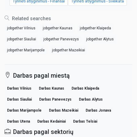
Tyrinėti atlyginimus - Finansai
Tyrinėti atlyginimus - Sveikata
Related searches
jobgether Vilnius
jobgether Kaunas
jobgether Klaipeda
jobgether Siauliai
jobgether Panevezys
jobgether Alytus
jobgether Marijampole
jobgether Mazeikiai
Darbas pagal miestą
Darbas Vilnius
Darbas Kaunas
Darbas Klaipeda
Darbas Siauliai
Darbas Panevezys
Darbas Alytus
Darbas Marijampole
Darbas Mazeikiai
Darbas Jonava
Darbas Utena
Darbas Kedainiai
Darbas Telsiai
Darbas pagal sektorių