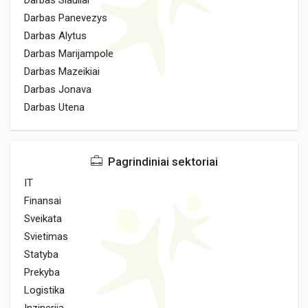
Darbas Siauliai
Darbas Panevezys
Darbas Alytus
Darbas Marijampole
Darbas Mazeikiai
Darbas Jonava
Darbas Utena
Pagrindiniai sektoriai
IT
Finansai
Sveikata
Svietimas
Statyba
Prekyba
Logistika