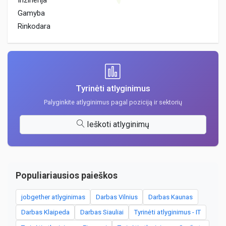
Inzinerija
Gamyba
Rinkodara
Tyrinėti atlyginimus
Palyginkite atlyginimus pagal poziciją ir sektorių
Ieškoti atlyginimų
Populiariausios paieškos
jobgether atlyginimas
Darbas Vilnius
Darbas Kaunas
Darbas Klaipeda
Darbas Siauliai
Tyrinėti atlyginimus - IT