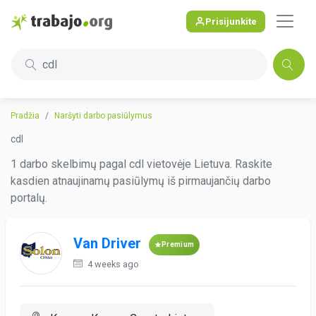
Prisijunkite
cdl
Pradžia
Naršyti darbo pasiūlymus
cdl
1 darbo skelbimų pagal cdl vietovėje Lietuva. Raskite
kasdien atnaujinamų pasiūlymų iš pirmaujančių darbo
portalų.
Van Driver
Premium
4 weeks ago