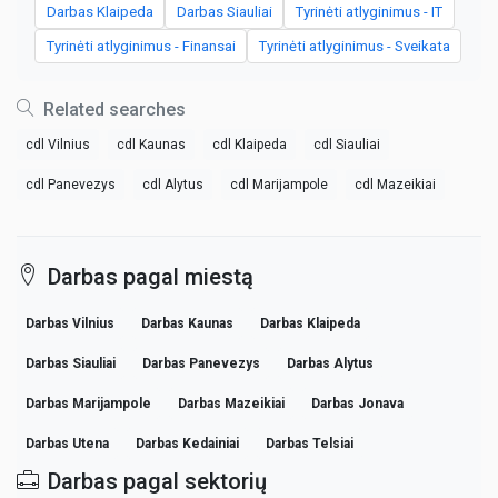
Darbas Klaipeda
Darbas Siauliai
Tyrinėti atlyginimus - IT
Tyrinėti atlyginimus - Finansai
Tyrinėti atlyginimus - Sveikata
Related searches
cdl Vilnius
cdl Kaunas
cdl Klaipeda
cdl Siauliai
cdl Panevezys
cdl Alytus
cdl Marijampole
cdl Mazeikiai
Darbas pagal miestą
Darbas Vilnius
Darbas Kaunas
Darbas Klaipeda
Darbas Siauliai
Darbas Panevezys
Darbas Alytus
Darbas Marijampole
Darbas Mazeikiai
Darbas Jonava
Darbas Utena
Darbas Kedainiai
Darbas Telsiai
Darbas pagal sektorių