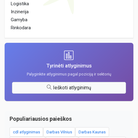
Logistika
Inzinerija
Gamyba
Rinkodara
Tyrinėti atlyginimus
Palyginkite atlyginimus pagal poziciją ir sektorių
Ieškoti atlyginimų
Populiariausios paieškos
cdl atlyginimas
Darbas Vilnius
Darbas Kaunas