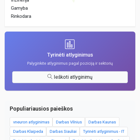
Inzinerija
Gamyba
Rinkodara
Tyrinėti atlyginimus
Palyginkite atlyginimus pagal poziciją ir sektorių
Ieškoti atlyginimų
Populiariausios paieškos
vneuron atlyginimas
Darbas Vilnius
Darbas Kaunas
Darbas Klaipeda
Darbas Siauliai
Tyrinėti atlyginimus - IT