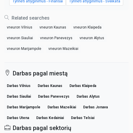
Tyrinėti atlyginimus - Finansai
Tyrinėti atlyginimus - Sveikata
Related searches
vneuron Vilnius
vneuron Kaunas
vneuron Klaipeda
vneuron Siauliai
vneuron Panevezys
vneuron Alytus
vneuron Marijampole
vneuron Mazeikiai
Darbas pagal miestą
Darbas Vilnius
Darbas Kaunas
Darbas Klaipeda
Darbas Siauliai
Darbas Panevezys
Darbas Alytus
Darbas Marijampole
Darbas Mazeikiai
Darbas Jonava
Darbas Utena
Darbas Kedainiai
Darbas Telsiai
Darbas pagal sektorių