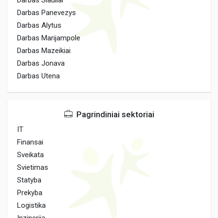
Darbas Siauliai
Darbas Panevezys
Darbas Alytus
Darbas Marijampole
Darbas Mazeikiai
Darbas Jonava
Darbas Utena
Pagrindiniai sektoriai
IT
Finansai
Sveikata
Svietimas
Statyba
Prekyba
Logistika